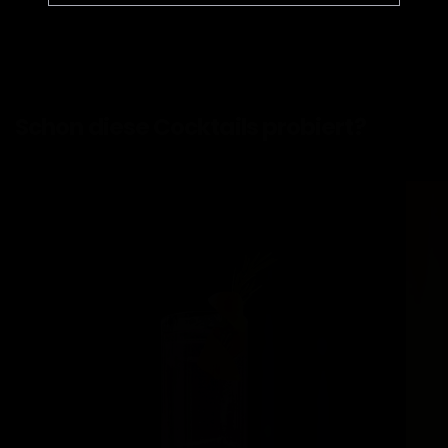
Schon
diese Cocktails
probiert?