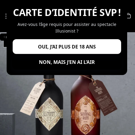
PASSER
CARTE D’IDENTITÉ SVP !
AU
CONTENU
Avez-vous l’âge requis pour assister au spectacle
Illusionist ?
RETOUR
OUI, J’AI PLUS DE 18 ANS
OUVRIR
LE
MÉDIA
NON, MAIS J’EN AI L’AIR
0
DANS
UNE
FENÊTRE
MODALE