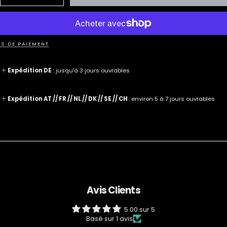
la
la
quantité
quantité
pour
pour
Le
Le
Coffret
Coffret
Innovation,
Innovation,
S DE PAIEMENT
Two-
Two-
Ways
Ways
Expédition DE
: jusqu'à 3 jours ouvrables
Expédition AT // FR // NL // DK // SE // CH
: environ 5 à 7 jours ouvrables
Avis Clients
5.00 sur 5
Basé sur 1 avis