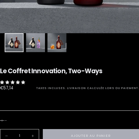
Le Coffret Innovation, Two-Ways
€57,14
Prix
€57,14
TAXES INCLUSES.
LIVRAISON
CALCULÉE LORS DU PAIEMENT.
régulier
Quantité
AJOUTER AU PANIER
Diminuer
Augmenter