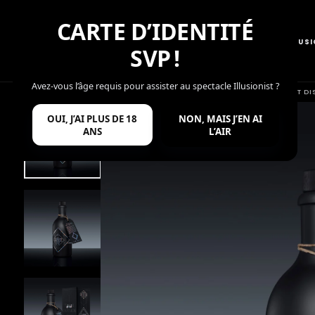
PASSER
AU
CARTE D’IDENTITÉ
CONTENU
BOUTIQUE
AZZURINO
ILLUS
SVP !
Avez-vous l’âge requis pour assister au spectacle Illusionist ?
/
/
THE ILLUSIONIST DI
ACCUEIL
ÉDITIONS LIMITÉES
RETOUR
OUI, J’AI PLUS DE 18
NON, MAIS J’EN AI
ANS
L’AIR
OUVRIR
LE
MÉDIA
0
DANS
UNE
FENÊTRE
MODALE