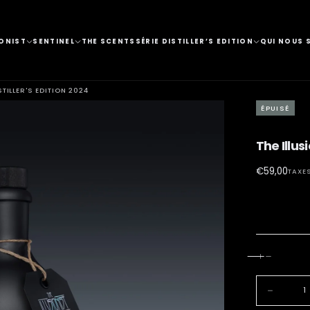
IONIST
SENTINEL
THE SCENTS
SÉRIE DISTILLER’S EDITION
QUI NOUS
STILLER'S EDITION 2024
ÉPUISÉ
OUVRIR
The Illusi
LE
€59,00
Prix
€59,00
MÉDIA
TAXE
régulier
1
DANS
UNE
FENÊTRE
MODALE
Quantité
Diminuer
la