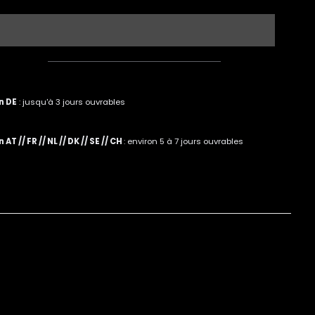
quantité
pour
The
Illusionist
#39;s
Distiller&#39;s
Edition
2024
n DE
: jusqu'à 3 jours ouvrables
AT // FR // NL // DK // SE // CH
: environ 5 à 7 jours ouvrables
apide est
nt vide